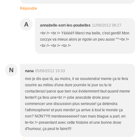
Répondre
A
annabelle-sort-les-poubelles
11/06/2012 08:27
<br /> <br /> Yéééé!! Merci ma belle, c'est gentil! Mon
coccyx va mieux alors je rigole un peu aussi ^^<br />
<br /> <br /> <br />
N
nana
05/06/2012 19:33
moi je dis que là, au moins, il se souviendra! meme ça le fera
sourire au milieu d'une dure journée le jour ou tu le
contacteras! parce que ben oui évidemment faut quand meme
tenter!! ça fera une<br /> jolie anecdote drole pour
commencer une discussion plus serieuse! ça detendra
l'athmosphere! et puis merde! ça arrive à tout le monde ça
non? NON??!!! merdeeeeeeee!! nan mais blague a part, en
te<br /> presentant avec cette histoire et une bonne dose
d'humour, ça peut le faire!!!!