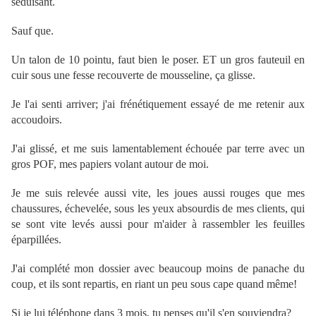
séduisant.
Sauf que.
Un talon de 10 pointu, faut bien le poser. ET un gros fauteuil en
cuir sous une fesse recouverte de mousseline, ça glisse.
Je l'ai senti arriver; j'ai frénétiquement essayé de me retenir aux
accoudoirs.
J'ai glissé, et me suis lamentablement échouée par terre avec un
gros POF, mes papiers volant autour de moi.
Je me suis relevée aussi vite, les joues aussi rouges que mes
chaussures, échevelée, sous les yeux absourdis de mes clients, qui
se sont vite levés aussi pour m'aider à rassembler les feuilles
éparpillées.
J'ai complété mon dossier avec beaucoup moins de panache du
coup, et ils sont repartis, en riant un peu sous cape quand même!
Si je lui téléphone dans 3 mois, tu penses qu'il s'en souviendra?