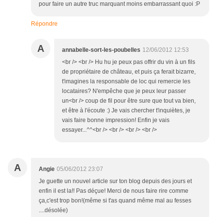
pour faire un autre truc marquant moins embarrassant quoi :P
Répondre
A
annabelle-sort-les-poubelles
12/06/2012 12:53
<br /> <br /> Hu hu je peux pas offrir du vin à un fils
de propriétaire de château, et puis ça ferait bizarre,
t'imagines la responsable de loc qui remercie les
locataires? N'empêche que je peux leur passer
un<br /> coup de fil pour être sure que tout va bien,
et être à l'écoute :) Je vais chercher t'inquiètes, je
vais faire bonne impression! Enfin je vais
essayer...^^<br /> <br /> <br /> <br />
A
Angie
05/06/2012 23:07
Je guette un nouvel article sur ton blog depuis des jours et
enfin il est la!! Pas déçue! Merci de nous faire rire comme
ça,c'est trop bon!(même si t'as quand même mal au fesses
....désolée)