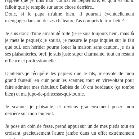
rappèle que je finis mon contrat en Septembre, et qu'il va donc
falloir que je rempile sur autre chose derrière...
Donc, si le papa m'aime bien, il pourrait éventuellement
m'engager dans un de ses châteaux, t'as compris le truc hein?
Je suis donc d'une amabilité folle (je le suis toujours hein, mais là
je mets le paquet): je souris, je rassure le papa inquiet sur le fait
que oui, son héritier pourra louer la maison sans caution, je ris à
ses plaisanteries, bref, je suis juste super charmante, tout en restant
efficace et professionnelle.
D'ailleurs je récupère les papiers que le fils, m'envole de mon
grand fauteuil en cuir pour les scanner, tout en virevoltant pour
faire admirer mes fabuleux Babies de 10 cm bordeaux (ça tombe
bien) et ma jupe-de-princesse-qui-tourne.
Je scanne, je plaisante, et reviens gracieusement poser mon
derrière sur mon fauteuil.
Je pose un coin de fesse, prend appui sur un de mes pieds tout en
croisant gracieusement l'autre jambe dans un effet extrêmement