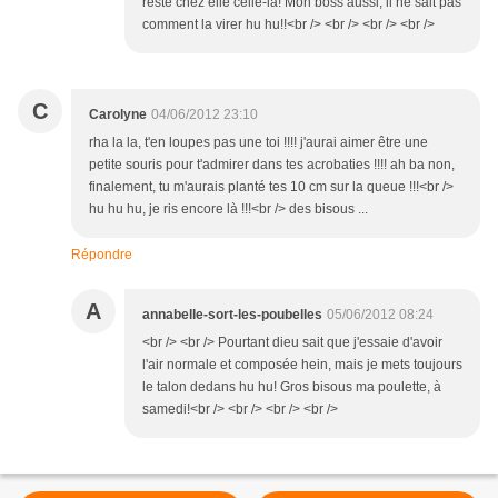
reste chez elle celle-là! Mon boss aussi, il ne sait pas
comment la virer hu hu!!<br /> <br /> <br /> <br />
C
Carolyne
04/06/2012 23:10
rha la la, t'en loupes pas une toi !!!! j'aurai aimer être une
petite souris pour t'admirer dans tes acrobaties !!!! ah ba non,
finalement, tu m'aurais planté tes 10 cm sur la queue !!!<br />
hu hu hu, je ris encore là !!!<br /> des bisous ...
Répondre
A
annabelle-sort-les-poubelles
05/06/2012 08:24
<br /> <br /> Pourtant dieu sait que j'essaie d'avoir
l'air normale et composée hein, mais je mets toujours
le talon dedans hu hu! Gros bisous ma poulette, à
samedi!<br /> <br /> <br /> <br />